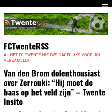
Ga
naar
de
inhoud
FCTwenteRSS
AL HET FC TWENTE NIEUWS DAGELIJKS VOOR JOU
VERZAMELD!
Van den Brom dolenthousiast
over Zerrouki: “Hij moet de
baas op het veld zijn” – Twente
Insite