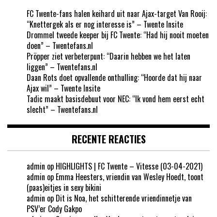
FC Twente-fans halen keihard uit naar Ajax-target Van Rooij:
“Knettergek als er nog interesse is” – Twente Insite
Drommel tweede keeper bij FC Twente: “Had hij nooit moeten
doen” – Twentefans.nl
Pröpper ziet verbeterpunt: “Daarin hebben we het laten
liggen” – Twentefans.nl
Daan Rots doet opvallende onthulling: “Hoorde dat hij naar
Ajax wil” – Twente Insite
Tadic maakt basisdebuut voor NEC: “Ik vond hem eerst echt
slecht” – Twentefans.nl
RECENTE REACTIES
admin
op
HIGHLIGHTS | FC Twente – Vitesse (03-04-2021)
admin
op
Emma Heesters, vriendin van Wesley Hoedt, toont
(paas)eitjes in sexy bikini
admin
op
Dit is Noa, het schitterende vriendinnetje van
PSV’er Cody Gakpo