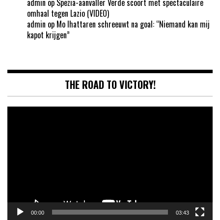
admin
op
Spezia-aanvaller Verde scoort met spectaculaire
omhaal tegen Lazio (VIDEO)
admin
op
Mo Ihattaren schreeuwt na goal: “Niemand kan mij
kapot krijgen”
THE ROAD TO VICTORY!
Videospeler
00:00
03:43