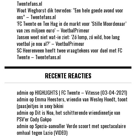
Twentefans.nl
Wout Weghorst dik tevreden: “Een hele goede avond voor
ons” – Twentefans.nl
‘FC Twente en Ten Hag in de markt voor ‘Stille Moordenaar’
van zes miljoen euro’ – VoetbalPrimeur
Jansen weet niet wat-ie ziet: ‘Zó lomp, zó wild, hoe lang
voetbal je nou al?’ – VoetbalPrimeur
SC Heerenveen heeft twee vraagtekens voor duel met FC
Twente – Twentefans.nl
RECENTE REACTIES
admin
op
HIGHLIGHTS | FC Twente – Vitesse (03-04-2021)
admin
op
Emma Heesters, vriendin van Wesley Hoedt, toont
(paas)eitjes in sexy bikini
admin
op
Dit is Noa, het schitterende vriendinnetje van
PSV’er Cody Gakpo
admin
op
Spezia-aanvaller Verde scoort met spectaculaire
omhaal tegen Lazio (VIDEO)