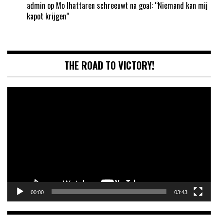
admin
op
Mo Ihattaren schreeuwt na goal: “Niemand kan mij
kapot krijgen”
THE ROAD TO VICTORY!
Videospeler
00:00
03:43