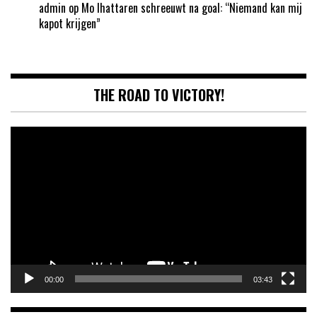
admin
op
Mo Ihattaren schreeuwt na goal: “Niemand kan mij
kapot krijgen”
THE ROAD TO VICTORY!
Videospeler
00:00
03:43