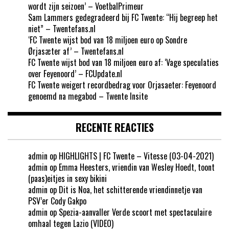
wordt zijn seizoen’ – VoetbalPrimeur
Sam Lammers gedegradeerd bij FC Twente: “Hij begreep het
niet” – Twentefans.nl
‘FC Twente wijst bod van 18 miljoen euro op Sondre
Ørjasæter af’ – Twentefans.nl
FC Twente wijst bod van 18 miljoen euro af: ‘Vage speculaties
over Feyenoord’ – FCUpdate.nl
FC Twente weigert recordbedrag voor Orjasaeter: Feyenoord
genoemd na megabod – Twente Insite
RECENTE REACTIES
admin
op
HIGHLIGHTS | FC Twente – Vitesse (03-04-2021)
admin
op
Emma Heesters, vriendin van Wesley Hoedt, toont
(paas)eitjes in sexy bikini
admin
op
Dit is Noa, het schitterende vriendinnetje van
PSV’er Cody Gakpo
admin
op
Spezia-aanvaller Verde scoort met spectaculaire
omhaal tegen Lazio (VIDEO)