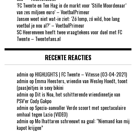
‘FC Twente en Ten Hag in de markt voor ‘Stille Moordenaar’
van zes miljoen euro’ – VoetbalPrimeur
Jansen weet niet wat-ie ziet: ‘Zó lomp, zó wild, hoe lang
voetbal je nou al?’ – VoetbalPrimeur
SC Heerenveen heeft twee vraagtekens voor duel met FC
Twente – Twentefans.nl
RECENTE REACTIES
admin
op
HIGHLIGHTS | FC Twente – Vitesse (03-04-2021)
admin
op
Emma Heesters, vriendin van Wesley Hoedt, toont
(paas)eitjes in sexy bikini
admin
op
Dit is Noa, het schitterende vriendinnetje van
PSV’er Cody Gakpo
admin
op
Spezia-aanvaller Verde scoort met spectaculaire
omhaal tegen Lazio (VIDEO)
admin
op
Mo Ihattaren schreeuwt na goal: “Niemand kan mij
kapot krijgen”