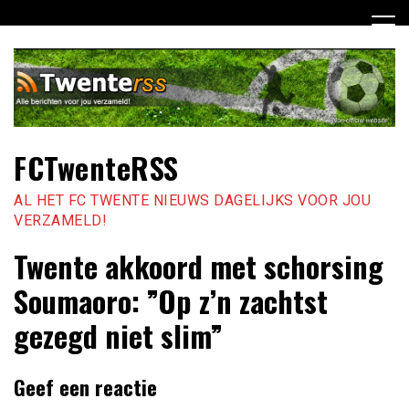
Ga
naar
de
inhoud
FCTwenteRSS
AL HET FC TWENTE NIEUWS DAGELIJKS VOOR JOU
VERZAMELD!
Twente akkoord met schorsing
Soumaoro: ”Op z’n zachtst
gezegd niet slim”
Geef een reactie