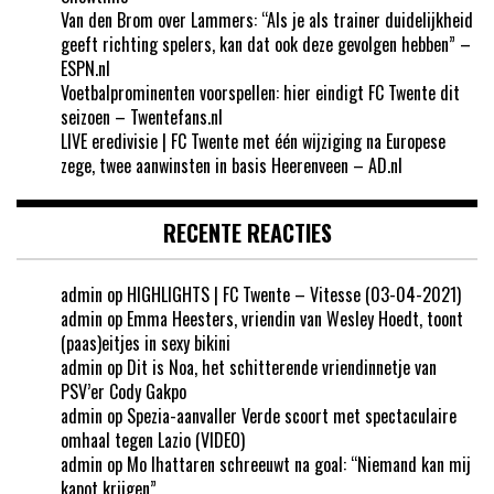
Van den Brom over Lammers: “Als je als trainer duidelijkheid
geeft richting spelers, kan dat ook deze gevolgen hebben” –
ESPN.nl
Voetbalprominenten voorspellen: hier eindigt FC Twente dit
seizoen – Twentefans.nl
LIVE eredivisie | FC Twente met één wijziging na Europese
zege, twee aanwinsten in basis Heerenveen – AD.nl
RECENTE REACTIES
admin
op
HIGHLIGHTS | FC Twente – Vitesse (03-04-2021)
admin
op
Emma Heesters, vriendin van Wesley Hoedt, toont
(paas)eitjes in sexy bikini
admin
op
Dit is Noa, het schitterende vriendinnetje van
PSV’er Cody Gakpo
admin
op
Spezia-aanvaller Verde scoort met spectaculaire
omhaal tegen Lazio (VIDEO)
admin
op
Mo Ihattaren schreeuwt na goal: “Niemand kan mij
kapot krijgen”