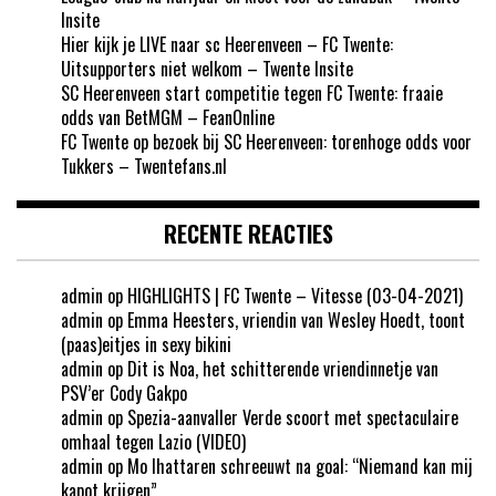
Insite
Hier kijk je LIVE naar sc Heerenveen – FC Twente:
Uitsupporters niet welkom – Twente Insite
SC Heerenveen start competitie tegen FC Twente: fraaie
odds van BetMGM – FeanOnline
FC Twente op bezoek bij SC Heerenveen: torenhoge odds voor
Tukkers – Twentefans.nl
RECENTE REACTIES
admin
op
HIGHLIGHTS | FC Twente – Vitesse (03-04-2021)
admin
op
Emma Heesters, vriendin van Wesley Hoedt, toont
(paas)eitjes in sexy bikini
admin
op
Dit is Noa, het schitterende vriendinnetje van
PSV’er Cody Gakpo
admin
op
Spezia-aanvaller Verde scoort met spectaculaire
omhaal tegen Lazio (VIDEO)
admin
op
Mo Ihattaren schreeuwt na goal: “Niemand kan mij
kapot krijgen”