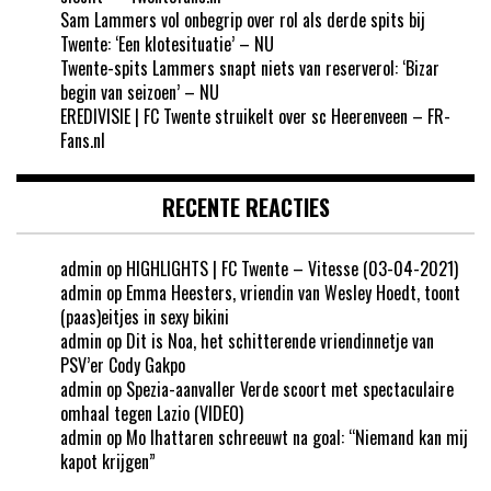
Sam Lammers vol onbegrip over rol als derde spits bij
Twente: ‘Een klotesituatie’ – NU
Twente-spits Lammers snapt niets van reserverol: ‘Bizar
begin van seizoen’ – NU
EREDIVISIE | FC Twente struikelt over sc Heerenveen – FR-
Fans.nl
RECENTE REACTIES
admin
op
HIGHLIGHTS | FC Twente – Vitesse (03-04-2021)
admin
op
Emma Heesters, vriendin van Wesley Hoedt, toont
(paas)eitjes in sexy bikini
admin
op
Dit is Noa, het schitterende vriendinnetje van
PSV’er Cody Gakpo
admin
op
Spezia-aanvaller Verde scoort met spectaculaire
omhaal tegen Lazio (VIDEO)
admin
op
Mo Ihattaren schreeuwt na goal: “Niemand kan mij
kapot krijgen”