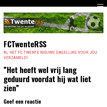
Ga
naar
de
inhoud
FCTwenteRSS
AL HET FC TWENTE NIEUWS DAGELIJKS VOOR JOU
VERZAMELD!
”Het heeft wel vrij lang
geduurd voordat hij wat liet
zien”
Geef een reactie