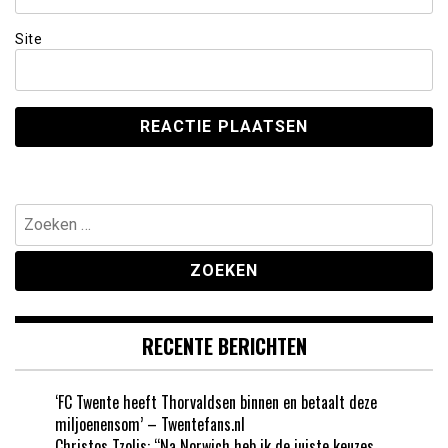
Site
Zoeken
naar:
RECENTE BERICHTEN
‘FC Twente heeft Thorvaldsen binnen en betaalt deze
miljoenensom’ – Twentefans.nl
Christos Tzolis: “Na Norwich heb ik de juiste keuzes