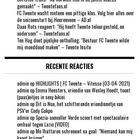
gemaakt” – Twentefans.nl
FC Twente wacht meteen een pittige klus. Volg hier alles over
de seizoenstart bij Heerenveen – AD.nl
Daan Rots reageert: “Hij heeft Twente teleurgesteld, en
andersom” – Twentefans.nl
Ten Hag doet pijnlijke onthulling: “Bestuur FC Twente wilde
mij monddood maken” – Twente Insite
RECENTE REACTIES
admin
op
HIGHLIGHTS | FC Twente – Vitesse (03-04-2021)
admin
op
Emma Heesters, vriendin van Wesley Hoedt, toont
(paas)eitjes in sexy bikini
admin
op
Dit is Noa, het schitterende vriendinnetje van
PSV’er Cody Gakpo
admin
op
Spezia-aanvaller Verde scoort met spectaculaire
omhaal tegen Lazio (VIDEO)
admin
op
Mo Ihattaren schreeuwt na goal: “Niemand kan mij
kapot krijgen”