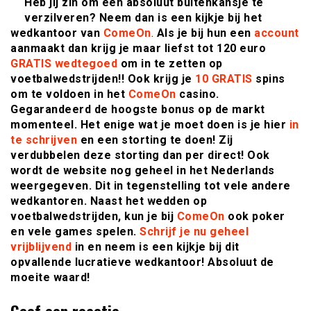
Heb jij zin om een absoluut buitenkansje te
verzilveren? Neem dan is een kijkje bij het
wedkantoor van
ComeOn
.
Als je bij hun een
account
aanmaakt dan krijg je maar liefst tot 120 euro
GRATIS wedtegoed
om in te zetten op
voetbalwedstrijden!! Ook krijg je
10 GRATIS
spins
om te voldoen in het
ComeOn
casino.
Gegarandeerd de hoogste bonus op de markt
momenteel. Het enige wat je moet doen is je hier
in
te schrijven
en een storting te doen! Zij
verdubbelen deze storting dan per direct! Ook
wordt de website nog geheel in het Nederlands
weergegeven. Dit in tegenstelling tot vele andere
wedkantoren. Naast het wedden op
voetbalwedstrijden, kun je bij
ComeOn
ook poker
en vele games spelen.
Schrijf je nu geheel
vrijblijvend
in en neem is een kijkje bij dit
opvallende lucratieve wedkantoor! Absoluut de
moeite waard!
Geef een reactie