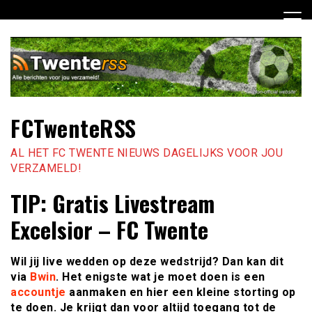
Ga
naar
de
inhoud
FCTwenteRSS
AL HET FC TWENTE NIEUWS DAGELIJKS VOOR JOU
VERZAMELD!
TIP: Gratis Livestream
Excelsior – FC Twente
Wil jij live wedden op deze wedstrijd? Dan kan dit
via
Bwin
. Het enigste wat je moet doen is een
accountje
aanmaken en hier een kleine storting op
te doen. Je krijgt dan voor altijd toegang tot de